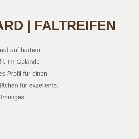
RD | FALTREIFEN
uf auf hartem
fil. Im Gelände
es Profil für einen
ächen für exzellente,
utmütiges