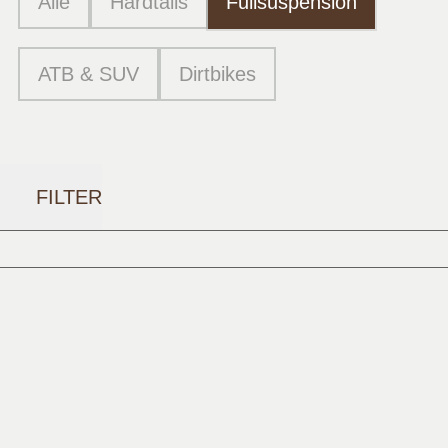
Alle
Hardtails
Fullsuspension
ATB & SUV
Dirtbikes
FILTER