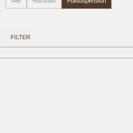
Alle
Hardtails
Fullsuspension
FILTER