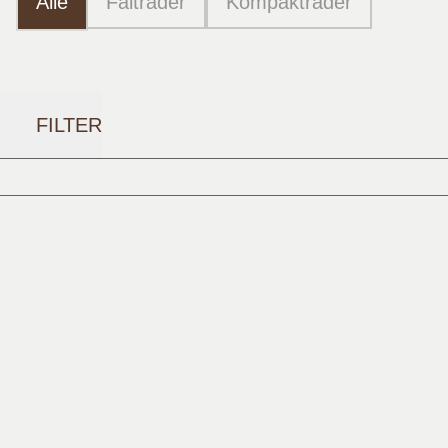
Alle
Falträder
Kompakträder
FILTER