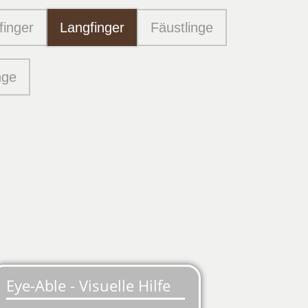
finger
Langfinger
Fäustlinge
nge