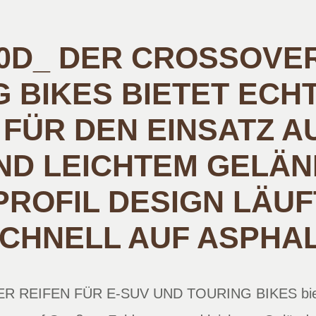
D_ DER CROSSOVER
G BIKES BIETET ECH
FÜR DEN EINSATZ AU
 LEICHTEM GELÄNDE.
FIL DESIGN LÄUFT 
HNELL AUF ASPHA
REIFEN FÜR E-SUV UND TOURING BIKES bietet