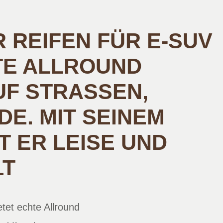
 REIFEN FÜR E-SUV
TE ALLROUND
F STRASSEN, F
 MIT SEINEM B
ER LEISE UND S
LT
 echte Allround