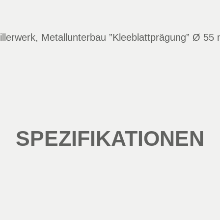
rillerwerk, Metallunterbau ”Kleeblattprägung” Ø 5
SPEZIFIKATIONEN