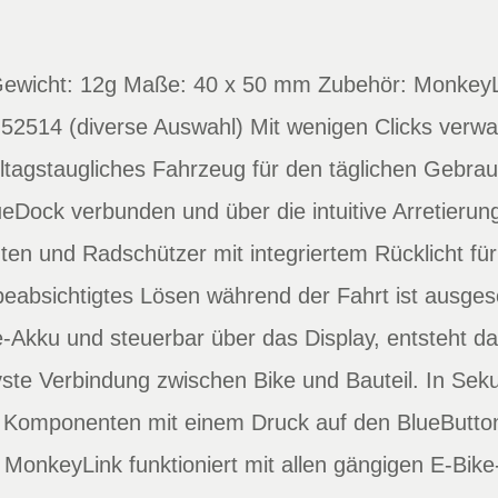
Gewicht: 12g Maße: 40 x 50 mm Zubehör: MonkeyL
-52514 (diverse Auswahl) Mit wenigen Clicks verwan
lltagstaugliches Fahrzeug für den täglichen Gebr
Dock verbunden und über die intuitive Arretierung 
n und Radschützer mit integriertem Rücklicht für 
eabsichtigtes Lösen während der Fahrt ist ausges
-Akku und steuerbar über das Display, entsteht d
vste Verbindung zwischen Bike und Bauteil. In Sek
 Komponenten mit einem Druck auf den BlueButto
. MonkeyLink funktioniert mit allen gängigen E-Bi