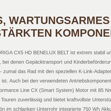
 WARTUNGSARMES E
STÄRKTEN KOMPONE
GA CX5 HD BENELUX BELT ist extrem stabil und
, bei denen Gepäcktransport und Kinderbeförderu
– zumal das Rad mit den speziellen K-Link-Adapte
 ist. Auch bei den verwendeten Antriebskomponente
formance Line CX (Smart System) Motor mit 85 Nm
Touren zuverlässig und bietet kraftvollste Unterstü
n im schlanken Unterrohr integrierte 750 Wh Akku 