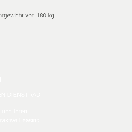
tgewicht von 180 kg
G
EN DIENSTRAD
n und Ihren
raktive Leasing-