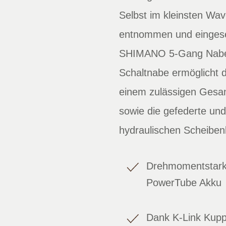
Selbst im kleinsten Wa
entnommen und eingese
SHIMANO 5-Gang Nabe is
Schaltnabe ermöglicht 
einem zulässigen Gesam
sowie die gefederte un
hydraulischen Scheibenb
Drehmomentstark
PowerTube Akku
Dank K-Link Kuppl