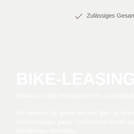
Zulässiges Gesam
BIKE-LEASIN
EINFACH UND PREISGÜNSTIG ZUM NEU
Wir beraten Sie gerne welches Bike zu Ihre
Anforderungen passt - und können Ihnen att
Konditionen vermitteln.