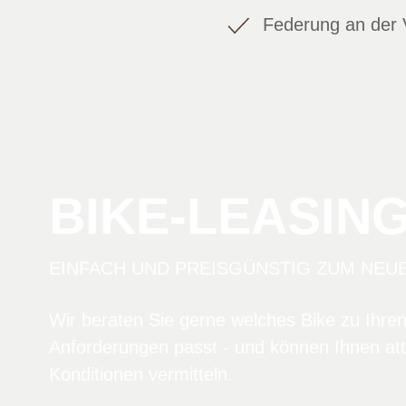
Federung an der 
BIKE-LEASIN
EINFACH UND PREISGÜNSTIG ZUM NEU
Wir beraten Sie gerne welches Bike zu Ihre
Anforderungen passt - und können Ihnen att
Konditionen vermitteln.