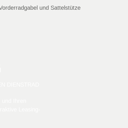
Vorderradgabel und Sattelstütze
G
EN DIENSTRAD
n und Ihren
raktive Leasing-